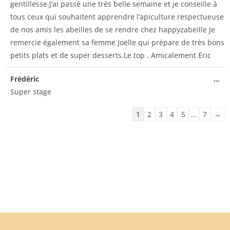
gentillesse.J’ai passé une très belle semaine et je conseille à
tous ceux qui souhaitent apprendre l’apiculture respectueuse
de nos amis les abeilles de se rendre chez happyzabeille Je
remercie également sa femme Joëlle qui prépare de très bons
petits plats et de super desserts.Le top . Amicalement Eric
Frédéric
...
Super stage
1
2
3
4
5
...
7
→