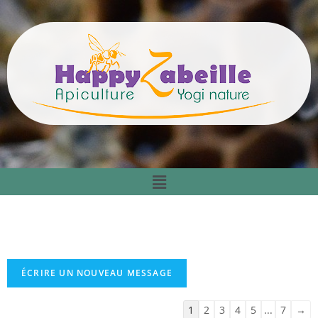
1
2
3
4
5
...
7
→