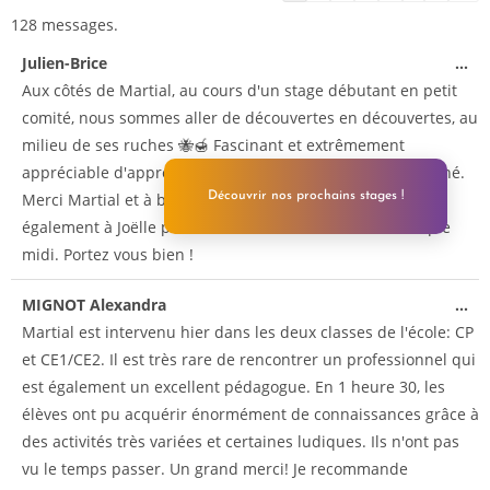
128 messages.
Julien-Brice
...
Aux côtés de Martial, au cours d'un stage débutant en petit
comité, nous sommes aller de découvertes en découvertes, au
milieu de ses ruches 🐝🍯 Fascinant et extrêmement
appréciable d'apprendre au cote d'un apiculteur passionné.
Découvrir nos prochains stages !
Merci Martial et à bientôt pour des nouvelles ; merci
également à Joëlle pour les découvertes culinaires chaque
midi. Portez vous bien !
MIGNOT Alexandra
...
Martial est intervenu hier dans les deux classes de l'école: CP
et CE1/CE2. Il est très rare de rencontrer un professionnel qui
est également un excellent pédagogue. En 1 heure 30, les
élèves ont pu acquérir énormément de connaissances grâce à
des activités très variées et certaines ludiques. Ils n'ont pas
vu le temps passer. Un grand merci! Je recommande