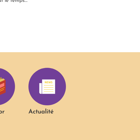
ut le temps…
or
Actualité