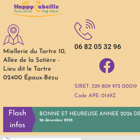
06 82 05 32 96
Miellerie du Tartre 10,
Allée de la Sotière -
Lieu dit le Tartre
02400 Épaux-Bézu
SIRET: 529 809 972 00019
Code APE: 0149Z
Flash
BONNE ET HEUREUSE ANNEE 2026 DE
FORMATIONS & STAGES 2026
Nos formations & stages 2026 sont en ligne. vous pouvez vo
26 décembre 2025
infos
29 octobre 2024