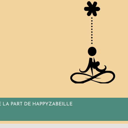
 LA PART DE HAPPYZABEILLE
us inscrire dès maintenant. A bientôt chez...