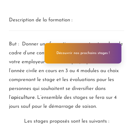
Description de la formation :
But : Donner une formation pouvant entrer dans le
cadre d’une convention pour un financement par
Découvrir nos prochains stages !
votre employeur ou Pôle Emploi, répartie sur
l’année civile en cours en 3 ou 4 modules au choix
comprenant le stage et les évaluations pour les
personnes qui souhaitent se diversifier dans
l’
apiculture
. L’ensemble des stages se fera sur 4
jours sauf pour le démarrage de saison.
Les stages proposés sont les suivants :