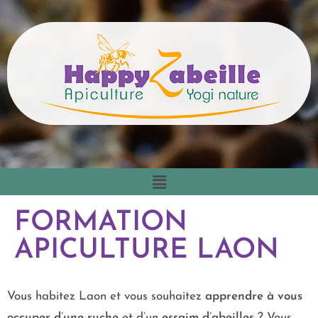
FORMATION
APICULTURE LAON
Vous habitez Laon et vous souhaitez
apprendre à vous
occuper d’une ruche
et d’un
essaim d’abeilles
? Vous